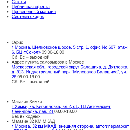
Статьи
Публичная оферта
Проверенный магазин
Система скидок
8 800 707 98 77
info@rti-service.ru
Офис
г. Москва, Щёлковское шоссе, 5 стр. 1, офис No 607, этаж
6, БЦ «Сокол»
09.00-18.00
Сб, Вс – выходной
Адрес пункта самовывоза в Москве
Московская обл., городской округ Балашиха, д. Дятловка,
д. 813, Индустриальный парк "Милованов Балашиха", уч.
28
09.00-18.00
Сб, Вс – выходной
Шоу-румы в Москве
Магазин Химки
г. Химки, кв. Кирилловка, вл.2, с1, ТЦ Автомаркет
Ленинградка, пав. 24
09.00-19.00
Без выходных
Магазин 32 КМ МКАД
г. Москва, 32 км МКАД, внешняя сторона, автогипермаркет