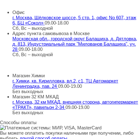
info@rti-service.ru
Офис
г. Москва, Щёлковское шоссе, 5 стр. 1, офис No 607, этаж
6, БЦ «Сокол»
09.00-18.00
Сб, Вс – выходной
Адрес пункта самовывоза в Москве
Московская обл., городской округ Балашиха, д. Дятловка,
д. 813, Индустриальный парк "Милованов Балашиха", уч.
28
09.00-18.00
Сб, Вс – выходной
Шоу-румы в Москве
Магазин Химки
г. Химки, кв. Кирилловка, вл.2, с1, ТЦ Автомаркет
Ленинградка, пав. 24
09.00-19.00
Без выходных
Магазин 32 КМ МКАД
г. Москва, 32 км МКАД, внешняя сторона, автогипермаркет
«ТРАКТ», павильон 2-34
09.00-19.00
Без выходных
Способы оплаты
Вы можете оплатить покупки наличными при получении, либо
выбрать
другой способ оплаты
.