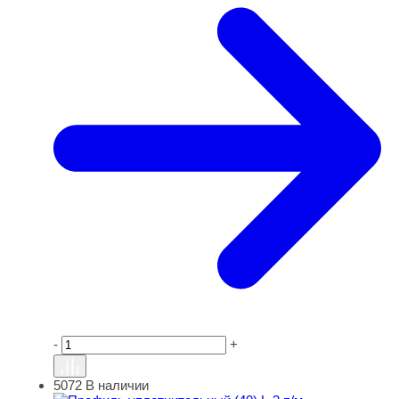
-
+
5072
В наличии
Профиль уплотнительный (40) L-3 п/м резинопластик