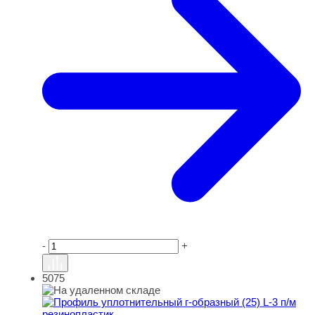
-
+
5075
Профиль уплотнительный г-образный (25) L-3 п/м рези