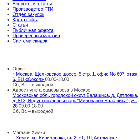
Вопросы и ответы
Производство РТИ
Отдел закупок
Карта сайта
Статьи
Публичная оферта
Проверенный магазин
Система скидок
8 800 707 98 77
info@rti-service.ru
Офис
г. Москва, Щёлковское шоссе, 5 стр. 1, офис No 607, этаж
6, БЦ «Сокол»
09.00-18.00
Сб, Вс – выходной
Адрес пункта самовывоза в Москве
Московская обл., городской округ Балашиха, д. Дятловка,
д. 813, Индустриальный парк "Милованов Балашиха", уч.
28
09.00-18.00
Сб, Вс – выходной
Шоу-румы в Москве
Магазин Химки
г. Химки, кв. Кирилловка, вл.2, с1, ТЦ Автомаркет